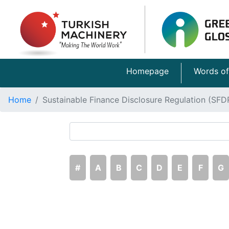
Homepage
Words of
Home
Sustainable Finance Disclosure Regulation (SFD
#
A
B
C
D
E
F
G