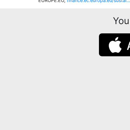
EUROPE.EU,
finance.ec.europa.eu/sustai...
You