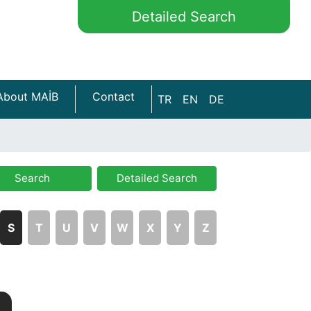
Detailed Search
About MAİB
Contact
TR
EN
DE
Search
Detailed Search
S
T
U
V
W
X
Y
Z