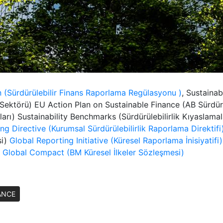
n (Sürdürülebilir Finans Raporlama Regülasyonu )
, Sustainab
r Sektörü) EU Action Plan on Sustainable Finance (AB Sürdü
rı) Sustainability Benchmarks (Sürdürülebilirlik Kıyaslamal
ng Directive (Kurumsal Sürdürülebilirlik Raporlama Direktifi
si)
Global Reporting Initiative (Küresel Raporlama İnisiyatifi)
 Global Compact (BM Küresel İlkeler Sözleşmesi)
ANCE