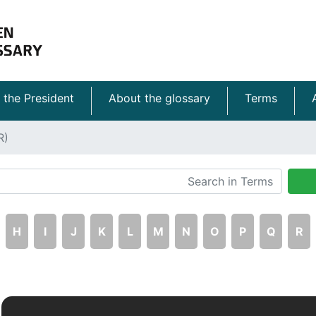
 the President
About the glossary
Terms
R)
H
I
J
K
L
M
N
O
P
Q
R