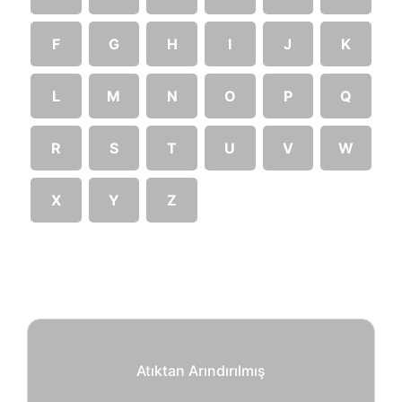
F
G
H
I
J
K
L
M
N
O
P
Q
R
S
T
U
V
W
X
Y
Z
Atıktan Arındırılmış