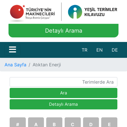
Detaylı Arama
TR
EN
DE
Ana Sayfa
Atıktan Enerji
Ara
Detaylı Arama
#
A
B
C
D
E