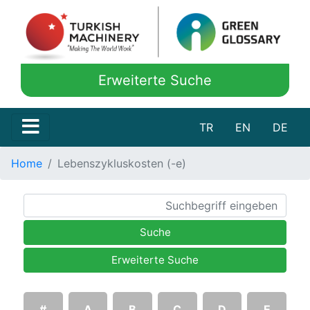
Erweiterte Suche
TR
EN
DE
Home
Lebenszykluskosten (-e)
Suche
Erweiterte Suche
#
A
B
C
D
E