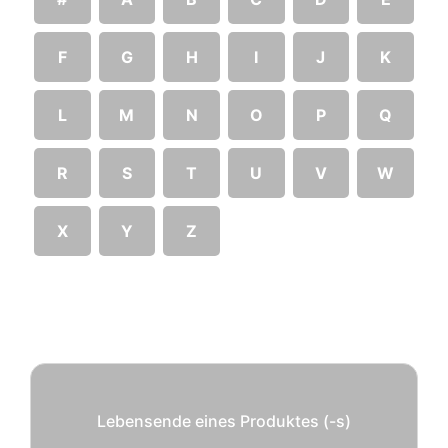
F
G
H
I
J
K
L
M
N
O
P
Q
R
S
T
U
V
W
X
Y
Z
Lebensende eines Produktes (-s)