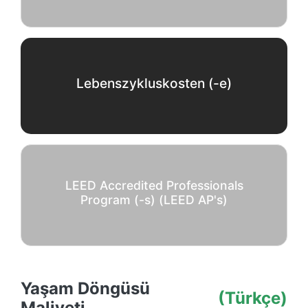
Lebenszykluskosten (-e)
LEED Accredited Professionals
Program (-s) (LEED AP's)
Yaşam Döngüsü
(Türkçe)
Maliyeti