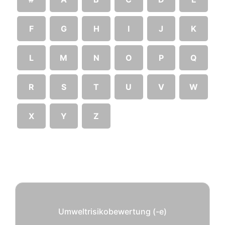
F
G
H
I
J
K
L
M
N
O
P
Q
R
S
T
U
V
W
X
Y
Z
Umweltrisikobewertung (-e)