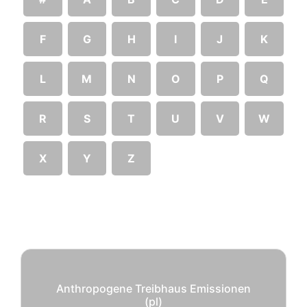
F
G
H
I
J
K
L
M
N
O
P
Q
R
S
T
U
V
W
X
Y
Z
Anthropogene Treibhaus Emissionen
(pl)