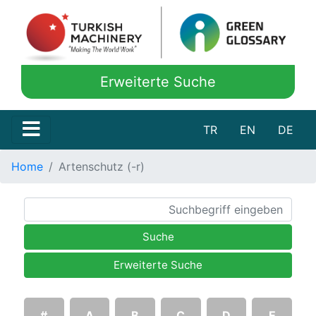
Erweiterte Suche
TR
EN
DE
Home
Artenschutz (-r)
Suche
Erweiterte Suche
#
A
B
C
D
E