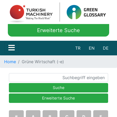
Erweiterte Suche
TR
EN
DE
Home
Grüne Wirtschaft (-e)
Suche
Erweiterte Suche
#
A
B
C
D
E