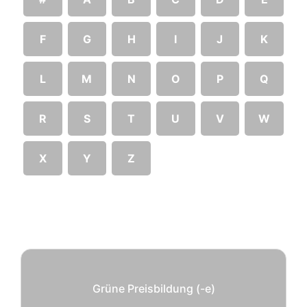
F
G
H
I
J
K
L
M
N
O
P
Q
R
S
T
U
V
W
X
Y
Z
Grüne Preisbildung (-e)