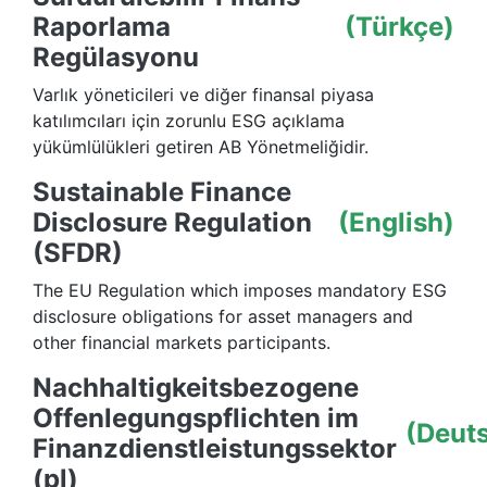
Raporlama
(Türkçe)
Regülasyonu
Varlık yöneticileri ve diğer finansal piyasa
katılımcıları için zorunlu ESG açıklama
yükümlülükleri getiren AB Yönetmeliğidir.
Sustainable Finance
Disclosure Regulation
(English)
(SFDR)
The EU Regulation which imposes mandatory ESG
disclosure obligations for asset managers and
other financial markets participants.
Nachhaltigkeitsbezogene
Offenlegungspflichten im
(Deut
Finanzdienstleistungssektor
(pl)