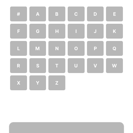
#
A
B
C
D
E
F
G
H
I
J
K
L
M
N
O
P
Q
R
S
T
U
V
W
X
Y
Z