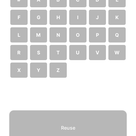
F
G
H
I
J
K
L
M
N
O
P
Q
R
S
T
U
V
W
X
Y
Z
Reuse