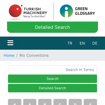
Detailed Search
TR
EN
DE
Home
Rio Conventions
Search
Detailed Search
#
A
B
C
D
E