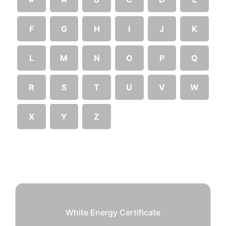
F
G
H
I
J
K
L
M
N
O
P
Q
R
S
T
U
V
W
X
Y
Z
White Energy Certificate