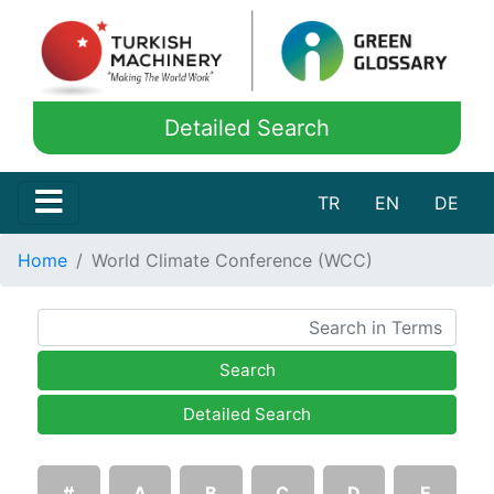
Detailed Search
TR
EN
DE
Home
World Climate Conference (WCC)
Search
Detailed Search
#
A
B
C
D
E