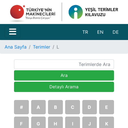
TR
EN
DE
Ana Sayfa
Terimler
L
Ara
Detaylı Arama
#
A
B
C
D
E
F
G
H
I
J
K