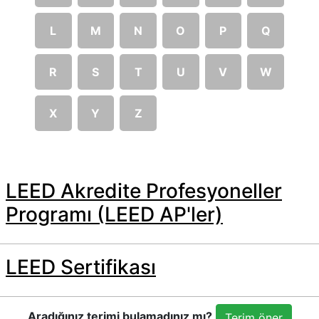
L
M
N
O
P
Q
R
S
T
U
V
W
X
Y
Z
LEED Akredite Profesyoneller
Programı (LEED AP'ler)
LEED Sertifikası
Aradığınız terimi bulamadınız mı?
Terim öner