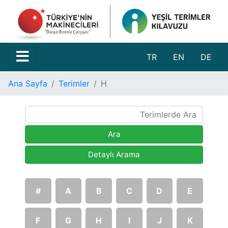
TR
EN
DE
Ana Sayfa
Terimler
H
Ara
Detaylı Arama
#
A
B
C
D
E
F
G
H
I
J
K