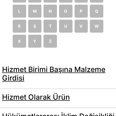
L
M
N
O
P
Q
R
S
T
U
V
W
X
Y
Z
Hizmet Birimi Başına Malzeme
Girdisi
Hizmet Olarak Ürün