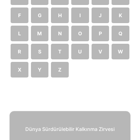
F
G
H
I
J
K
L
M
N
O
P
Q
R
S
T
U
V
W
X
Y
Z
Dünya Sürdürülebilir Kalkınma Zirvesi