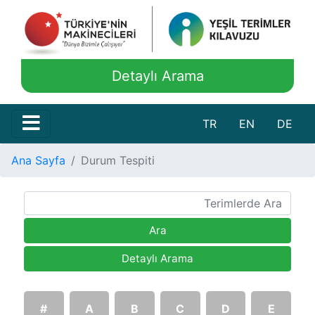
Detaylı Arama
TR
EN
DE
Ana Sayfa
Durum Tespiti
Ara
Detaylı Arama
#
A
B
C
D
E